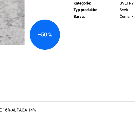
60920 LEHKÝ SVERT 6051
MADRID BIG BUC
cena:
Kategorie
:
SVETRY 
PINK
3 000 Kč
Typ produktu
:
Svetr
1 400 Kč
Barva
:
Černá, Fi
–50 %
E 16% ALPACA 14%