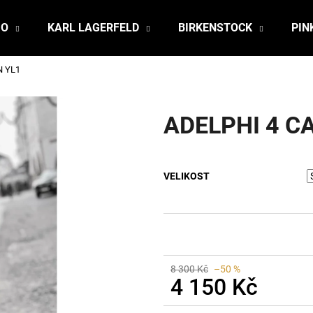
JO
KARL LAGERFELD
BIRKENSTOCK
PIN
N YL1
Co potřebujete najít?
ADELPHI 4 C
HLEDAT
VELIKOST
Doporučujeme
8 300 Kč
–50 %
4 150 Kč
Měrná