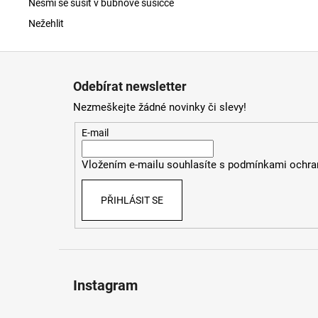
Nesmí se sušit v bubnové sušičce
Nežehlit
Z
á
Odebírat newsletter
p
Nezmeškejte žádné novinky či slevy!
a
t
E-mail
í
Vložením e-mailu souhlasíte s
podmínkami ochran
PŘIHLÁSIT SE
Instagram