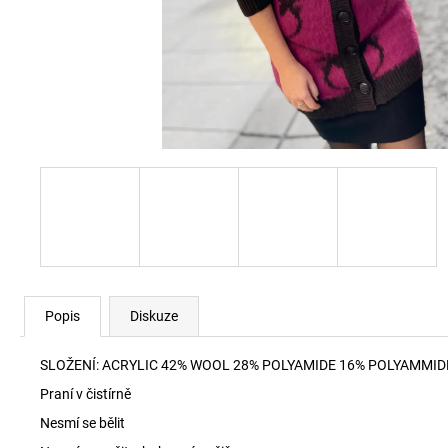
RYAN-D-CORE-3PACK TRENKY E7672
1 990 Kč
Popis
Diskuze
SLOŽENÍ:
ACRYLIC 42% WOOL 28% POLYAMIDE 16% POLYAMMID
Praní v čistírně
Nesmí se bělit