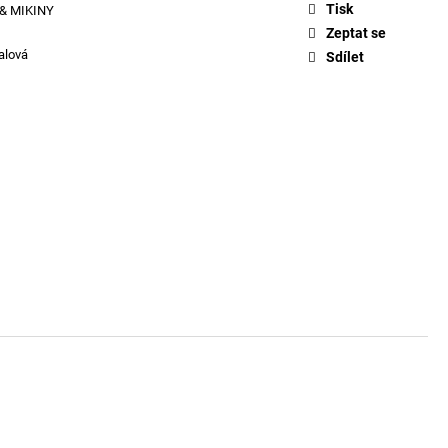
KLE EVA - FONDANT
Tisk
& MIKINY
Zeptat se
alová
Sdílet