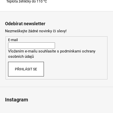
Teplota žehličky do 110 °C
Z
á
Odebírat newsletter
p
Nezmeškejte žádné novinky či slevy!
a
t
E-mail
í
Vložením e-mailu souhlasíte s
podmínkami ochrany
osobních údajů
PŘIHLÁSIT SE
Instagram