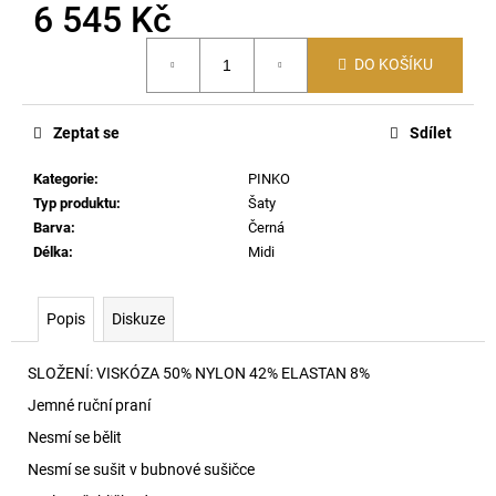
č
6 545 Kč
u
Měrná
j
DO KOŠÍKU
cena:
e
m
e
Zeptat se
Sdílet
Kategorie
:
PINKO
60920
Typ produktu
:
Šaty
LEHKÝ
SVERT
Barva
:
Černá
6051
Délka
:
Midi
3
000
Kč
Popis
Diskuze
SLOŽENÍ:
VISKÓZA 50% NYLON 42% ELASTAN 8%
Jemné ruční praní
Nesmí se bělit
Nesmí se sušit v bubnové sušičce