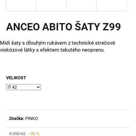
a
j
í
ANCEO ABITO ŠATY Z99
t
?
Midi šaty s dlouhým rukávem z technické strečové
viskózové látky s efektem tekutého neoprenu.
HLEDAT
VELIKOST
D
o
p
o
Značka:
PINKO
r
u
9 350 Kč
–30 %