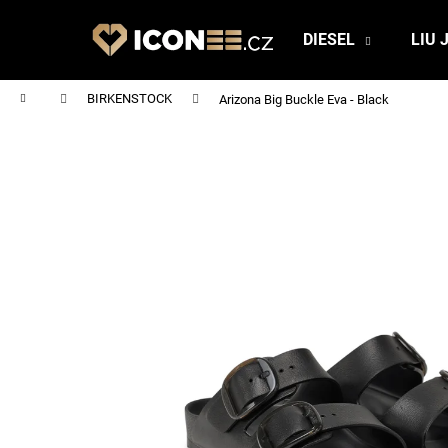
K
Přejít
na
o
DIESEL
LIU 
obsah
Zpět
Zpět
š
do
do
í
Domů
BIRKENSTOCK
Arizona Big Buckle Eva - Black
obchodu
obchodu
k