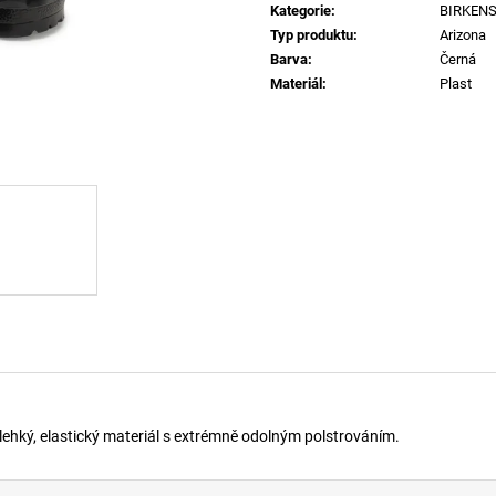
T-MIEGOR-K77 TRIČKO 9XXD
SIGNATURE KRA
Kategorie
:
BIRKEN
1 740 Kč
1 290 Kč
Typ produktu
:
Arizona
Barva
:
Černá
Materiál
:
Plast
 lehký, elastický materiál s extrémně odolným polstrováním.