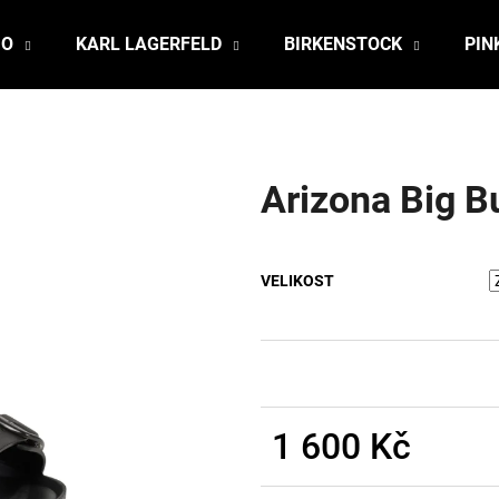
JO
KARL LAGERFELD
BIRKENSTOCK
PIN
Co potřebujete najít?
Arizona Big B
HLEDAT
VELIKOST
Doporučujeme
1 600 Kč
Měrná
cena: