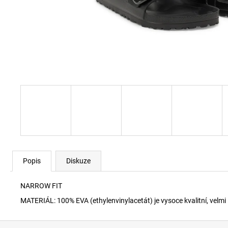
60920 LEHKÝ SVERT 6051
3 000 Kč
Popis
Diskuze
NARROW FIT
MATERIÁL: 100% EVA (ethylenvinylacetát) je vysoce kvalitní, velmi
Z