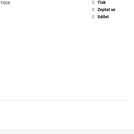
ŤASY 670
Tisk
STOCK
Zeptat se
Sdílet