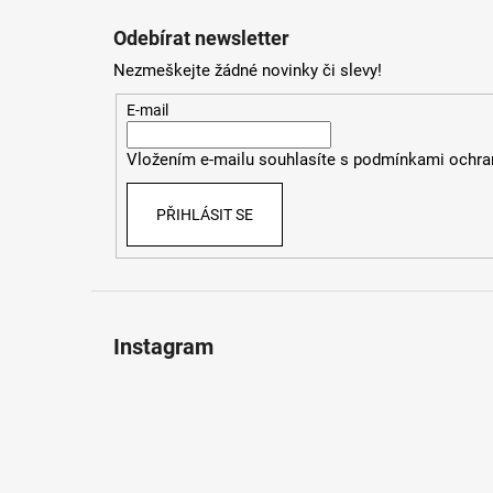
á
Odebírat newsletter
p
Nezmeškejte žádné novinky či slevy!
a
t
E-mail
í
Vložením e-mailu souhlasíte s
podmínkami ochran
PŘIHLÁSIT SE
Instagram