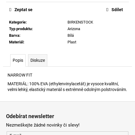
č
u
Zeptat se
Sdílet
j
e
Kategorie
:
BIRKENSTOCK
m
Typ produktu
:
Arizona
e
Barva
:
Bílá
Materiál
:
Plast
CHARM-
HEART
Popis
Diskuze
PŘIVĚSEK
H3432
1
NARROW FIT
290
MATERIÁL: 100% EVA (ethylenvinylacetát) je vysoce kvalitní,
Kč
velmi lehký, elastický materiál s extrémně odolným polstrováním.
Z
á
Odebírat newsletter
p
Nezmeškejte žádné novinky či slevy!
a