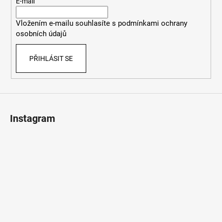
t
E-mail
í
Vložením e-mailu souhlasíte s
podmínkami ochrany
osobních údajů
PŘIHLÁSIT SE
Instagram