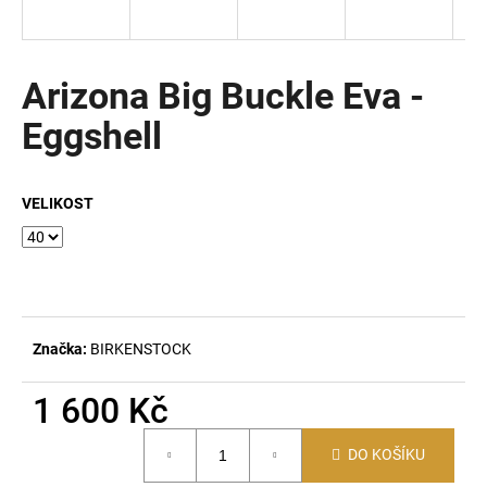
a
j
í
Arizona Big Buckle Eva -
t
Eggshell
?
VELIKOST
HLEDAT
D
Značka:
BIRKENSTOCK
o
p
1 600 Kč
o
Měrná
r
DO KOŠÍKU
cena:
u