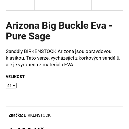
a
j
í
Arizona Big Buckle Eva -
t
Pure Sage
?
Sandály BIRKENSTOCK Arizona jsou opravdovou
klasikou. Tato verze, vycházející z korkových sandálů,
ale je vyrobena z materiálu EVA.
HLEDAT
VELIKOST
D
o
p
o
Značka:
BIRKENSTOCK
r
u