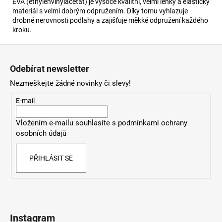
EVA (ethylenvinylacetát) je vysoce kvalitní, velmi lehký a elastický
materiál s velmi dobrým odpružením. Díky tomu vyhlazuje
drobné nerovnosti podlahy a zajišťuje měkké odpružení každého
kroku.
Z
á
Odebírat newsletter
p
Nezmeškejte žádné novinky či slevy!
a
t
E-mail
í
Vložením e-mailu souhlasíte s
podmínkami ochrany
osobních údajů
PŘIHLÁSIT SE
Instagram