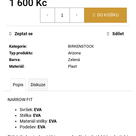
1 600 Kč
č
u
Měrná
j
DO KOŠÍKU
cena:
e
m
e
Zeptat se
Sdílet
Kategorie
:
BIRKENSTOCK
MADRID
Typ produktu
:
Arizona
BIG
Barva
:
Zelená
BUCKLE
Materiál
:
Plast
EVA
-
FONDANT
PINK
Popis
Diskuze
1
400
NARROW FIT
Kč
Svršek:
EVA
Stélka:
EVA
Materiál stélky:
EVA
Podešev:
EVA