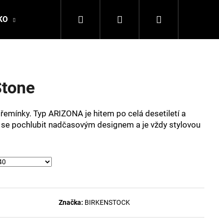
Hledat
Přihlášení
Nákupní
KO
DALE OF NORWAY
LA MARTINA
DSQ
košík
Stone
řemínky. Typ ARIZONA je hitem po celá desetiletí a
že se pochlubit nadčasovým designem a je vždy stylovou
Následující
Značka:
BIRKENSTOCK