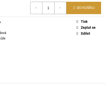
KLE EVA - FONDANT
DO KOŠÍKU
Tisk
A
Zeptat se
žová
Sdílet
kůže