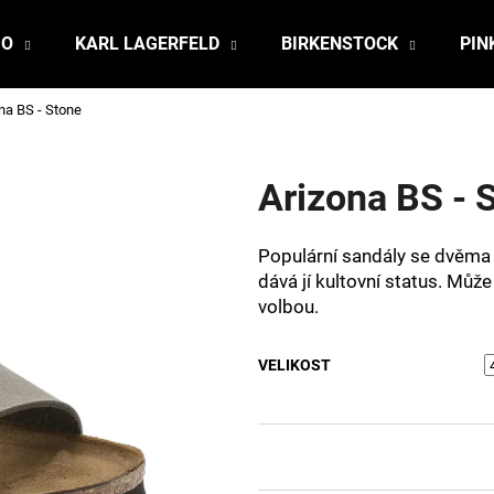
JO
KARL LAGERFELD
BIRKENSTOCK
PIN
na BS - Stone
Co potřebujete najít?
Arizona BS - 
HLEDAT
Populární sandály se dvěma 
dává jí kultovní status. Mů
Doporučujeme
volbou.
VELIKOST