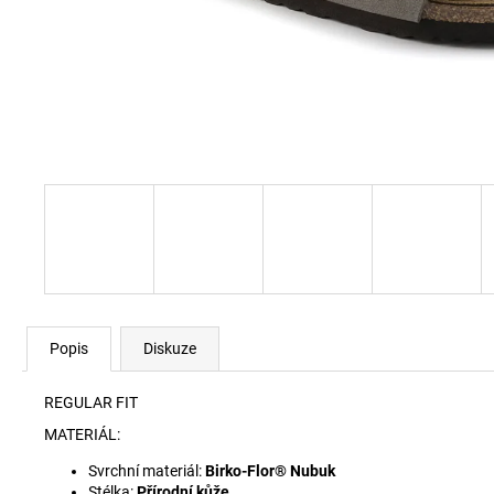
RYAN-D-CORE-3PACK TRENKY E7672
1 990 Kč
Popis
Diskuze
REGULAR FIT
MATERIÁL:
Svrchní materiál:
Birko-Flor® Nubuk
Stélka:
Přírodní kůže