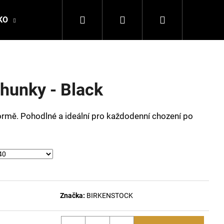
Hledat
Přihlášení
Nákupní
KO
DALE OF NORWAY
LA MARTINA
DSQ
košík
hunky - Black
rmě. Pohodlné a ideální pro každodenní chození po
Následující
Značka:
BIRKENSTOCK