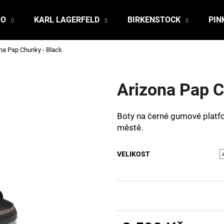
JO
KARL LAGERFELD
BIRKENSTOCK
PIN
na Pap Chunky - Black
Co potřebujete najít?
Arizona Pap C
HLEDAT
Boty na černé gumové platfo
městě.
Doporučujeme
VELIKOST