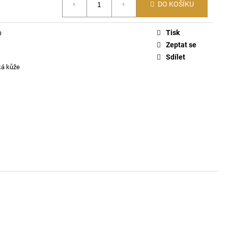
ČKO 6116
DO KOŠÍKU
Tisk
O
Zeptat se
Sdílet
ká kůže