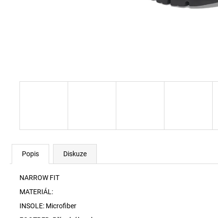
SKM-RAY-THREEPACK PONOŽKY E7694
840 Kč
Popis
Diskuze
NARROW FIT
MATERIÁL:
INSOLE: Microfiber