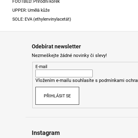
FOOTBED: Přírodní korek
UPPER: Umělá kůže
SOLE: EVA (
ethylenvinylacetát)
Z
á
Odebírat newsletter
p
Nezmeškejte žádné novinky či slevy!
a
t
E-mail
í
Vložením e-mailu souhlasíte s
podmínkami ochran
PŘIHLÁSIT SE
Instagram