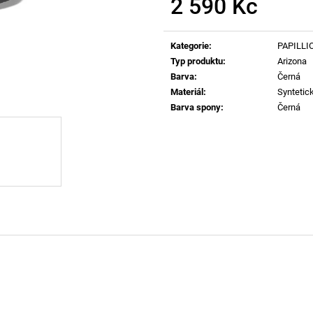
2 590 Kč
RYAN-D-CORE-3PACK TRENKY E7672
62162 POLO TRI
1 990 Kč
2 690 Kč
Měrná
cena:
Kategorie
:
PAPILLI
Typ produktu
:
Arizona
Barva
:
Černá
Materiál
:
Syntetic
Barva spony
:
Černá