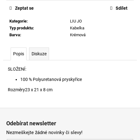
č
u
Zeptat se
Sdílet
j
e
Kategorie
:
LIU JO
m
Typ produktu
:
Kabelka
e
Barva
:
Krémová
1971
Popis
Diskuze
D-
SENT
SLOŽENÍ:
09I27
4
100 % Polyuretanová pryskyřice
990
Kč
Rozměry
23 x 21 x 8 cm
Z
á
Odebírat newsletter
p
Nezmeškejte žádné novinky či slevy!
a