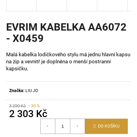
a
j
í
EVRIM KABELKA AA6072
t
- X0459
?
Malá kabelka lodičkového stylu má jednu hlavní kapsu
na zip a vevnitř je doplněna o menší postranní
kapsičku.
HLEDAT
Značka:
LIU JO
D
o
3 290 Kč
–30 %
p
2 303 Kč
o
Měrná
r
DO KOŠÍKU
cena:
u