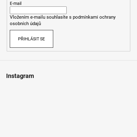
t
E-mail
í
Vložením e-mailu souhlasíte s
podmínkami ochrany
osobních údajů
PŘIHLÁSIT SE
Instagram