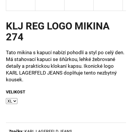
a
j
í
KLJ REG LOGO MIKINA
t
274
?
Tato mikina s kapucí nabízí pohodlí a styl po celý den.
Má stahovací kapuci se šňůrkou, lehké žebrované
detaily a praktickou klokaní kapsu. Ikonické logo
HLEDAT
KARL LAGERFELD JEANS doplňuje tento nezbytný
kousek.
VELIKOST
D
o
p
o
r
u
Značka:
KARL LAGERFELD JEANS