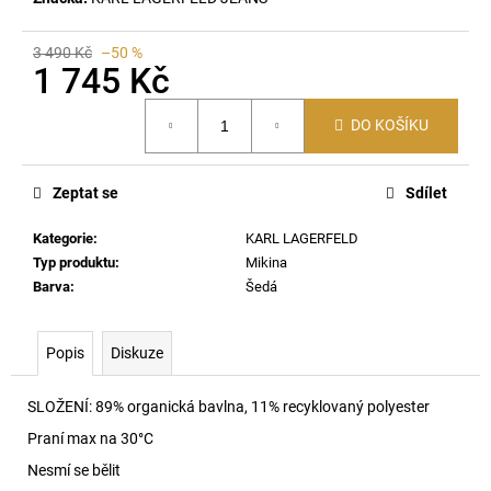
č
u
j
3 490 Kč
–50 %
1 745 Kč
e
m
Měrná
e
DO KOŠÍKU
cena:
S-
Zeptat se
Sdílet
GINN-
ZIP-
Kategorie
:
KARL LAGERFELD
IOD
MIKINA
Typ produktu
:
Mikina
SE
Barva
:
Šedá
STOJÁČKEM
900
5
Popis
Diskuze
390
Kč
SLOŽENÍ:
89% organická bavlna, 11% recyklovaný polyester
Praní max na 30
°C
Nesmí se bělit