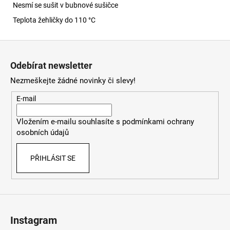
Nesmí se sušit v bubnové sušičce
Teplota žehličky do 110 °C
Z
á
Odebírat newsletter
p
Nezmeškejte žádné novinky či slevy!
a
t
E-mail
í
Vložením e-mailu souhlasíte s
podmínkami ochrany
osobních údajů
PŘIHLÁSIT SE
Instagram