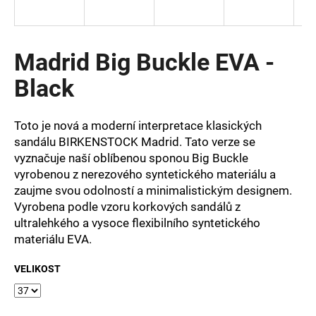
a
j
í
Madrid Big Buckle EVA -
t
Black
?
Toto je nová a moderní interpretace klasických
sandálu BIRKENSTOCK Madrid. Tato verze se
vyznačuje naší oblíbenou sponou Big Buckle
HLEDAT
vyrobenou z nerezového syntetického materiálu a
zaujme svou odolností a minimalistickým designem.
Vyrobena podle vzoru korkových sandálů z
ultralehkého a vysoce flexibilního syntetického
D
materiálu EVA.
o
p
VELIKOST
o
r
u