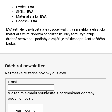
Svršek:
EVA
Stélka:
EVA
Materiál stélky:
EVA
Podešev:
EVA
EVA (ethylenvinylacetát) je vysoce kvalitní, velmi lehký a elastický
materiál s velmi dobrým odpružením. Díky tomu vyhlazuje
drobné nerovnosti podlahy a zajišťuje měkké odpružení každého
kroku.
Z
á
Odebírat newsletter
p
Nezmeškejte žádné novinky či slevy!
a
t
E-mail
í
Vložením e-mailu souhlasíte s
podmínkami ochrany
osobních údajů
PŘIHLÁSIT SE