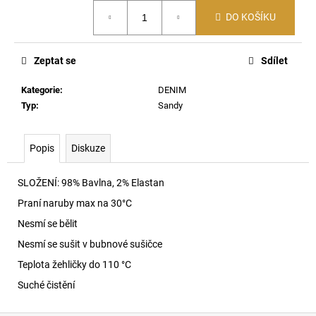
č
Měrná
u
DO KOŠÍKU
cena:
j
e
Zeptat se
Sdílet
m
e
Kategorie
:
DENIM
Typ
:
Sandy
DAMIEN-
DNM-
A-
Popis
Diskuze
3PACK
BOXERKY
E7665
SLOŽENÍ: 98% Bavlna, 2% Elastan
1
Praní naruby max na 30
°C
390
Kč
Nesmí se bělit
Nesmí se sušit v bubnové sušičce
Teplota žehličky do 110 °C
Suché čistění