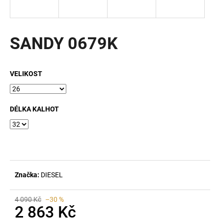
a
j
í
SANDY 0679K
t
?
VELIKOST
DÉLKA KALHOT
HLEDAT
D
o
Značka:
DIESEL
p
o
r
4 090 Kč
–30 %
2 863 Kč
u