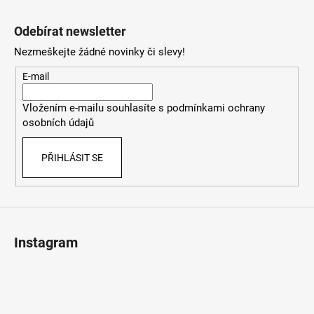
Z
á
Odebírat newsletter
p
Nezmeškejte žádné novinky či slevy!
a
t
E-mail
í
Vložením e-mailu souhlasíte s
podmínkami ochrany
osobních údajů
PŘIHLÁSIT SE
Instagram