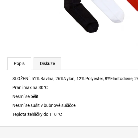
RYAN-D-CORE-3PACK TRENKY E7672
1 990 Kč
Popis
Diskuze
SLOŽENÍ: 51% Bavlna, 26%Nylon, 12% Polyester, 8%Elastodiene, 
Praní max na 30
°C
Nesmí se bělit
Nesmí se sušit v bubnové sušičce
Teplota žehličky do 110 °C
Z