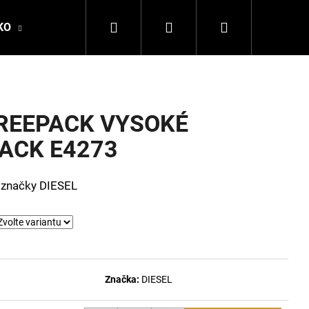
Hledat
Přihlášení
Nákupní
KO
DALE OF NORWAY
LA MARTINA
DSQ
košík
REEPACK VYSOKÉ
ACK E4273
 značky DIESEL
Následující
Značka:
DIESEL