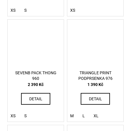
XS
S
XS
SEVENB PACK THONG
TRIANGLE PRINT
960
PODPRSENKA 976
2 390 Kč
1 390 Kč
DETAIL
DETAIL
XS
S
M
L
XL