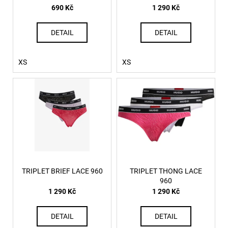
č
d
690 Kč
1 290 Kč
u
u
j
k
DETAIL
DETAIL
e
t
m
ů
e
XS
XS
CHARM-
HEART
PŘIVĚSEK
H3432
1
290
Kč
TRIPLET BRIEF LACE 960
TRIPLET THONG LACE
960
1 290 Kč
1 290 Kč
DETAIL
DETAIL