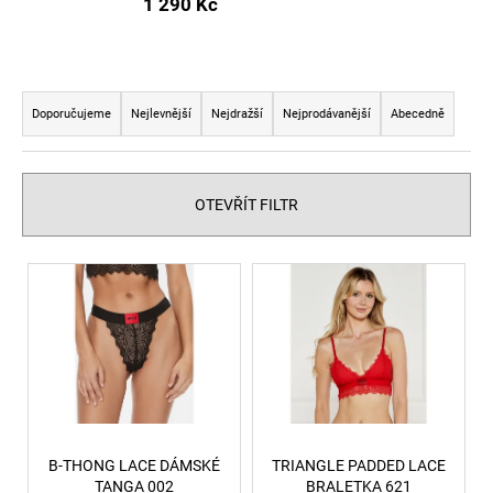
1 290 Kč
a
j
í
Ř
t
a
Doporučujeme
Nejlevnější
Nejdražší
Nejprodávanější
Abecedně
?
z
e
n
OTEVŘÍT FILTR
í
p
HLEDAT
V
r
ý
o
p
d
D
i
u
o
s
p
k
p
o
t
r
r
ů
o
B-THONG LACE DÁMSKÉ
TRIANGLE PADDED LACE
u
TANGA 002
BRALETKA 621