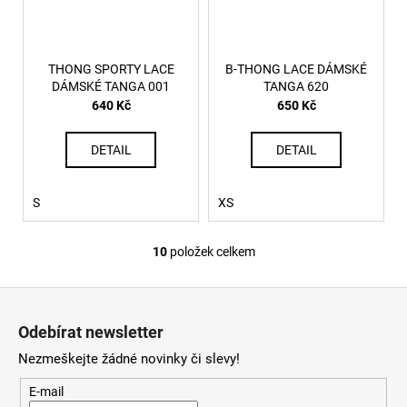
THONG SPORTY LACE
B-THONG LACE DÁMSKÉ
DÁMSKÉ TANGA 001
TANGA 620
640 Kč
650 Kč
DETAIL
DETAIL
S
XS
10
položek celkem
O
v
Z
l
á
á
Odebírat newsletter
d
p
a
Nezmeškejte žádné novinky či slevy!
a
c
t
E-mail
í