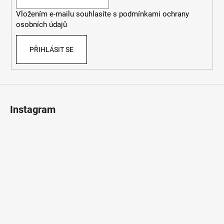
í
p
Vložením e-mailu souhlasíte s
podmínkami ochrany
r
osobních údajů
v
k
PŘIHLÁSIT SE
y
v
ý
p
i
s
Instagram
u