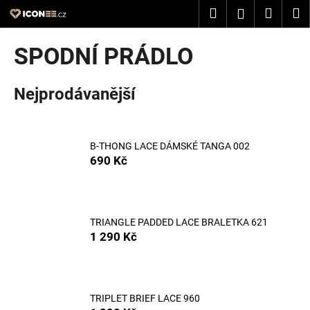
K
Přejít
Hledat
Nákup
M
Přihlášení
na
o
obsah
Zpět
Zpět
košík
š
SPODNÍ PRÁDLO
í
C
k
Nejprodávanější
o
p
o
t
B-THONG LACE DÁMSKÉ TANGA 002
690 Kč
ř
e
b
u
TRIANGLE PADDED LACE BRALETKA 621
j
1 290 Kč
e
t
e
TRIPLET BRIEF LACE 960
n