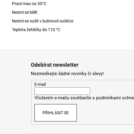
Praní max na 30
°C
Nesmí se bělit
Nesmí se sušit v bubnové sušičce
Teplota žehličky do 110 °C
Z
á
Odebírat newsletter
p
Nezmeškejte žádné novinky či slevy!
a
t
E-mail
í
Vložením e-mailu souhlasíte s
podmínkami ochran
PŘIHLÁSIT SE