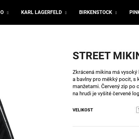
JO
KARL LAGERFELD
BIRKENSTOCK
PIN
Co potřebujete najít?
STREET MIKI
HLEDAT
Zkrácená mikina má vysoký l
a bavlny pro měkký pocit, s
Doporučujeme
manžetami. Červený zip po ce
na hrudi je vyšité červené l
VELIKOST