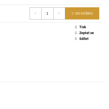
PACK PONOŽKY E7690
DO KOŠÍKU
Tisk
Zeptat se
Sdílet