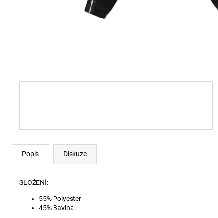
60920 LEHKÝ SVERT 6051
3 000 Kč
Popis
Diskuze
SLOŽENÍ:
55% Polyester
45% Bavlna