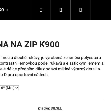
Hledat
Přihlášení
Nákupní
KO
DALE OF NORWAY
LA MARTINA
DSQ
košík
NA NA ZIP K900
ímec a dlouhé rukávy, je vyrobená ze směsi polyesteru
 kontrastní lemovkou podél rukávů a elastickým lemem a
lé délce předního dílu dodává mikině výrazný detail a
ogo D pro sportovní nádech.
Následující
Značka:
DIESEL