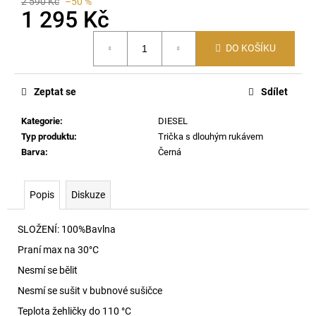
č
2 590 Kč
–50 %
1 295 Kč
u
j
Měrná
e
DO KOŠÍKU
cena:
m
e
Zeptat se
Sdílet
60920
Kategorie
:
DIESEL
LEHKÝ
Typ produktu
:
Trička s dlouhým rukávem
SVERT
Barva
:
Černá
6051
3
000
Popis
Diskuze
Kč
SLOŽENÍ: 100%Bavlna
Praní max na 30
°C
Nesmí se bělit
Nesmí se sušit v bubnové sušičce
Teplota žehličky do 110 °C