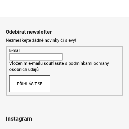
Z
á
Odebírat newsletter
p
Nezmeškejte žádné novinky či slevy!
a
t
E-mail
í
Vložením e-mailu souhlasíte s
podmínkami ochrany
osobních údajů
PŘIHLÁSIT SE
Instagram