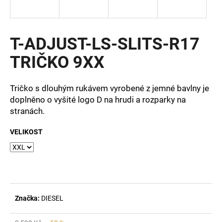
a
j
í
T-ADJUST-LS-SLITS-R17
t
TRIČKO 9XX
?
Tričko s dlouhým rukávem vyrobené z jemné bavlny je
doplněno o vyšité logo D na hrudi a rozparky na
stranách.
HLEDAT
VELIKOST
D
o
p
o
Značka:
DIESEL
r
u