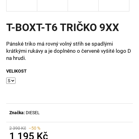
a
j
í
T-BOXT-T6 TRIČKO 9XX
t
?
Pánské triko má rovný volný střih se spadlými
krátkými rukávy a je doplněno o červeně vyšité logo D
na hrudi.
VELIKOST
HLEDAT
D
o
p
Značka:
DIESEL
o
r
2 390 Kč
–50 %
u
1 195 Kč