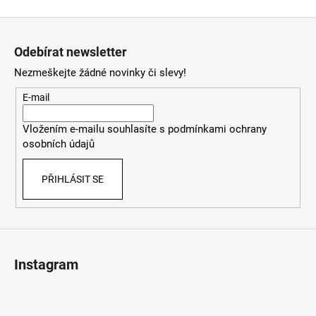
Z
á
Odebírat newsletter
p
Nezmeškejte žádné novinky či slevy!
a
t
E-mail
í
Vložením e-mailu souhlasíte s
podmínkami ochrany
osobních údajů
PŘIHLÁSIT SE
Instagram