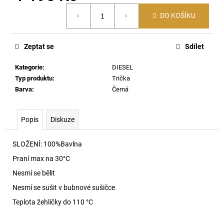
č
Měrná
u
DO KOŠÍKU
cena:
j
e
m
Zeptat se
Sdílet
e
Kategorie
:
DIESEL
Typ produktu
:
Trička
62162
Barva
:
Černá
POLO
TRIČKO
6116
Popis
Diskuze
2
690
Kč
SLOŽENÍ: 100%Bavlna
Praní max na 30
°C
Nesmí se bělit
Nesmí se sušit v bubnové sušičce
Teplota žehličky do 110 °C