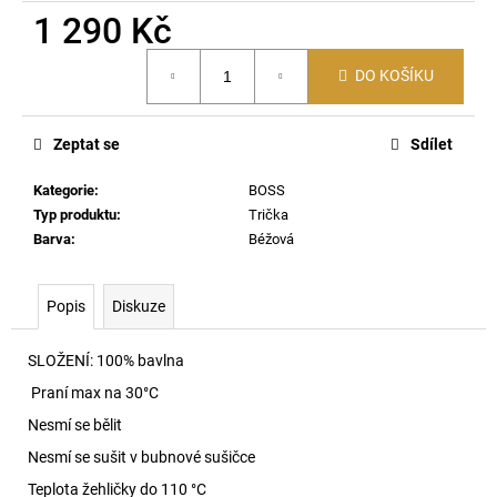
č
1 290 Kč
u
j
Měrná
e
DO KOŠÍKU
cena:
m
e
Zeptat se
Sdílet
C-
Kategorie
:
BOSS
BALL-
Typ produktu
:
Trička
UTLT
Barva
:
Béžová
KŠILTOVKA
9DV
2
Popis
Diskuze
490
Kč
SLOŽENÍ:
100% bavlna
Praní max na 30
°C
Nesmí se bělit
Nesmí se sušit v bubnové sušičce
Teplota žehličky do 110 °C