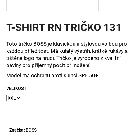
a
j
í
T-SHIRT RN TRIČKO 131
t
?
Toto tričko BOSS je klasickou a stylovou volbou pro
každou příležitost. Má kulatý výstřih, krátké rukávy a
tištěné logo na hrudi. Tričko je vyrobeno z kvalitní
bavlny pro příjemný pocit při nošení.
HLEDAT
Model má ochranu proti slunci SPF 50+.
VELIKOST
D
o
p
o
r
Značka:
BOSS
u