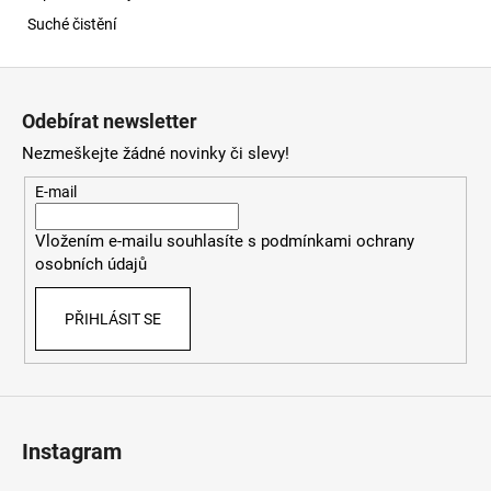
Suché čistění
Z
á
Odebírat newsletter
p
Nezmeškejte žádné novinky či slevy!
a
t
E-mail
í
Vložením e-mailu souhlasíte s
podmínkami ochrany
osobních údajů
PŘIHLÁSIT SE
Instagram