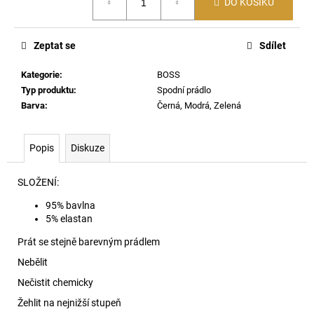
č
DO KOŠÍKU
cena:
u
j
Zeptat se
Sdílet
e
m
Kategorie
:
BOSS
e
Typ produktu
:
Spodní prádlo
Barva
:
Černá, Modrá, Zelená
60920
LEHKÝ
SVERT
Popis
Diskuze
6051
3
SLOŽENÍ:
000
Kč
95% bavlna
5% elastan
Prát se stejně barevným prádlem
Nebělit
Nečistit chemicky
Žehlit na nejnižší stupeň