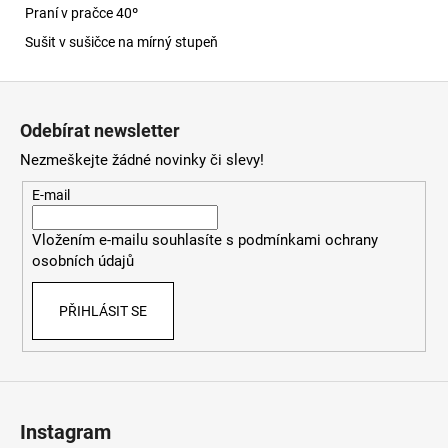
Praní v pračce 40º
Sušit v sušičce na mírný stupeň
Z
á
Odebírat newsletter
p
Nezmeškejte žádné novinky či slevy!
a
t
E-mail
í
Vložením e-mailu souhlasíte s
podmínkami ochrany
osobních údajů
PŘIHLÁSIT SE
Instagram