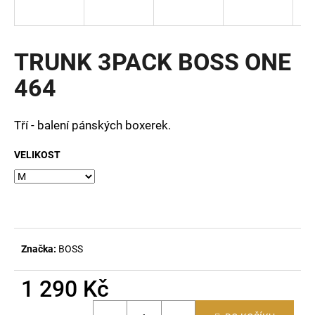
a
j
í
TRUNK 3PACK BOSS ONE
t
464
?
Tří - balení pánských boxerek.
VELIKOST
HLEDAT
D
o
Značka:
BOSS
p
o
1 290 Kč
r
u
Měrná