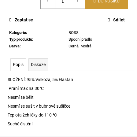
č
DO KOŠÍKU
cena:
u
j
Zeptat se
Sdílet
e
m
Kategorie
:
BOSS
e
Typ produktu
:
Spodní prádlo
Barva
:
Černá, Modrá
60176
LEHKÝ
SVERT
Popis
Diskuze
Z
MERINO
VLNY
SLOŽENÍ:
95% Viskóza, 5% Elastan
5970
Praní max na 30
°C
5
000
Nesmí se bělit
Kč
Nesmí se sušit v bubnové sušičce
Teplota žehličky do 110 °C
Suché čistění