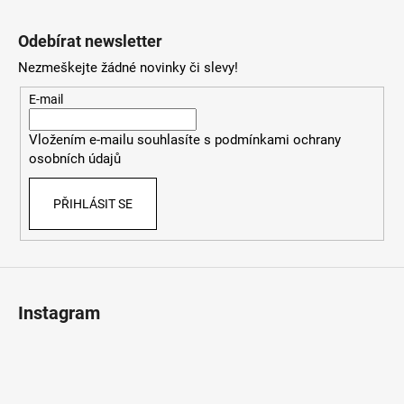
Z
á
Odebírat newsletter
p
Nezmeškejte žádné novinky či slevy!
a
t
E-mail
í
Vložením e-mailu souhlasíte s
podmínkami ochrany
osobních údajů
PŘIHLÁSIT SE
Instagram