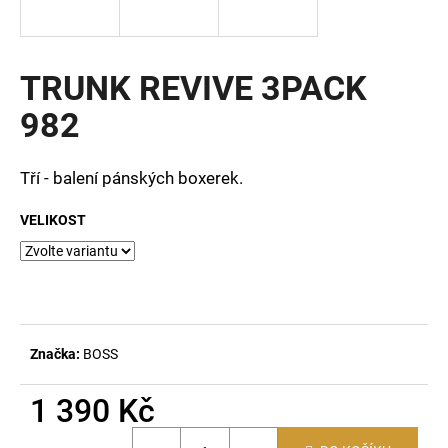
a
j
í
TRUNK REVIVE 3PACK
t
982
?
Tří - balení pánských boxerek.
VELIKOST
HLEDAT
D
o
Značka:
BOSS
p
o
1 390 Kč
r
u
Měrná