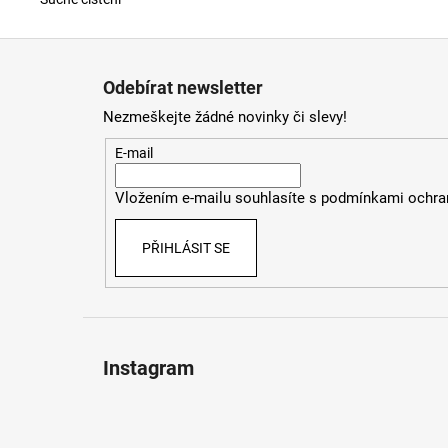
Z
á
Odebírat newsletter
p
Nezmeškejte žádné novinky či slevy!
a
t
E-mail
í
Vložením e-mailu souhlasíte s
podmínkami ochran
PŘIHLÁSIT SE
Instagram