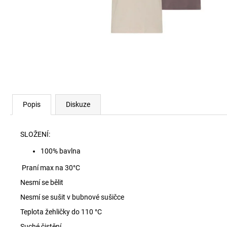
RYAN-D-CORE-3PACK TRENKY E7672
1 990 Kč
Popis
Diskuze
SLOŽENÍ:
100% bavlna
Praní max na 30
°C
Nesmí se bělit
Nesmí se sušit v bubnové sušičce
Teplota žehličky do 110 °C
Suché čistění