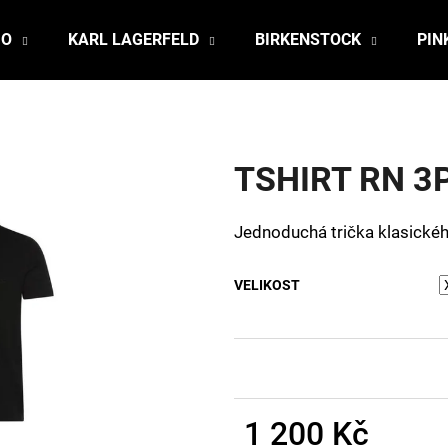
JO
KARL LAGERFELD
BIRKENSTOCK
PIN
Co potřebujete najít?
TSHIRT RN 3
HLEDAT
Jednoduchá trička klasickéh
Doporučujeme
VELIKOST
1 200 Kč