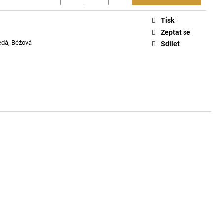
KLE EVA - FONDANT
Tisk
Zeptat se
edá, Béžová
Sdílet