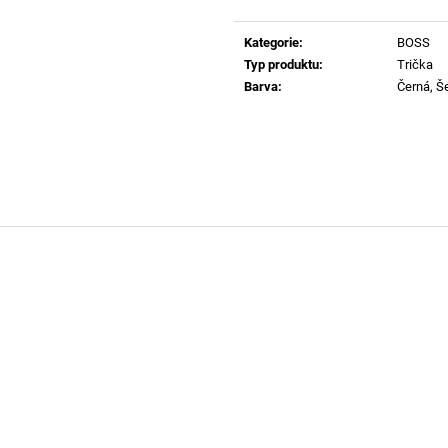
60920 LEHKÝ SVERT 6051
MADRID BIG BUC
Měrná
PINK
cena:
3 000 Kč
Kategorie
:
BOSS
1 400 Kč
Typ produktu
:
Trička
Barva
:
Černá, Š