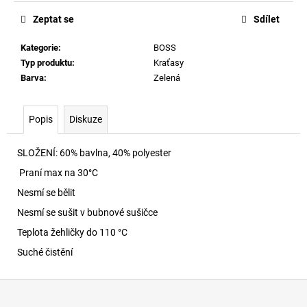
č
u
Zeptat se
Sdílet
j
e
Kategorie
:
BOSS
m
Typ produktu
:
Kraťasy
e
Barva
:
Zelená
MADRID
Popis
Diskuze
BIG
BUCKLE
EVA
SLOŽENÍ:
60% bavlna, 40% polyester
-
Praní max na 30
°C
FONDANT
PINK
Nesmí se bělit
1
Nesmí se sušit v bubnové sušičce
400
Kč
Teplota žehličky do 110 °C
Suché čistění
Z
á