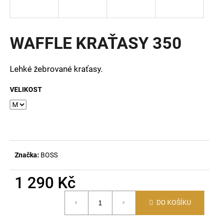
a
j
í
WAFFLE KRAŤASY 350
t
?
Lehké žebrované kraťasy.
VELIKOST
HLEDAT
D
Značka:
BOSS
o
p
1 290 Kč
o
Měrná
r
DO KOŠÍKU
cena:
u