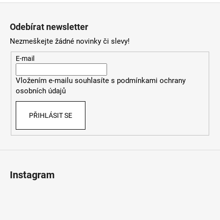
Z
á
Odebírat newsletter
p
Nezmeškejte žádné novinky či slevy!
a
t
E-mail
í
Vložením e-mailu souhlasíte s
podmínkami ochrany
osobních údajů
PŘIHLÁSIT SE
Instagram