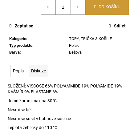
č
Měrná
u
DO KOŠÍKU
cena:
j
e
Zeptat se
Sdílet
m
e
Kategorie
:
TOPY, TRIČKA & KOŠILE
Typ produktu
:
Rolák
Barva
:
Béžová
SIGNATURE
KRAŤASY
670
Popis
Diskuze
1
290
Kč
SLOŽENÍ:
VISCOSE 66% POLYAMMIDE 19% POLYAMIDE 19%
KAŠMÍR 9% ELASTANE 6%
Jemné praní max na 30
°C
Nesmí se bělit
Nesmí se sušit v bubnové sušičce
Teplota žehličky do 110 °C