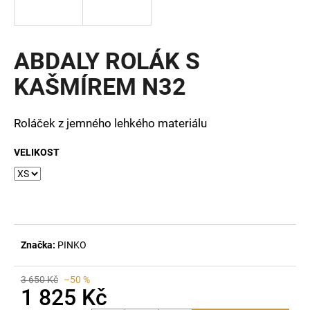
a
j
í
ABDALY ROLÁK S
t
KAŠMÍREM N32
?
Roláček z jemného lehkého materiálu
VELIKOST
HLEDAT
D
o
Značka:
PINKO
p
o
r
3 650 Kč
–50 %
1 825 Kč
u