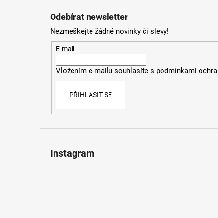
á
Odebírat newsletter
p
Nezmeškejte žádné novinky či slevy!
a
t
E-mail
í
Vložením e-mailu souhlasíte s
podmínkami ochran
PŘIHLÁSIT SE
Instagram