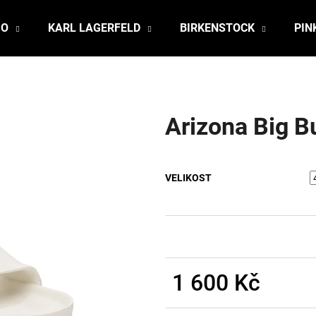
JO
KARL LAGERFELD
BIRKENSTOCK
PIN
Co potřebujete najít?
Arizona Big B
HLEDAT
VELIKOST
Doporučujeme
1 600 Kč
Měrná
cena: