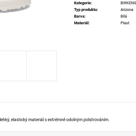
CHARM-HEART PŘIVĚSEK H3432
SKM-RAY-THREE
Kategorie
:
BIRKEN
1 290 Kč
840 Kč
Typ produktu
:
Arizona
Barva
:
Bílá
Materiál
:
Plast
 lehký, elastický materiál s extrémně odolným polstrováním.