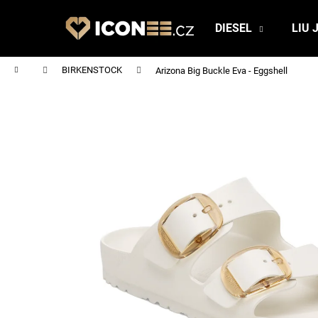
K
Přejít
na
o
DIESEL
LIU 
obsah
Zpět
Zpět
š
do
do
í
Domů
BIRKENSTOCK
Arizona Big Buckle Eva - Eggshell
obchodu
obchodu
k