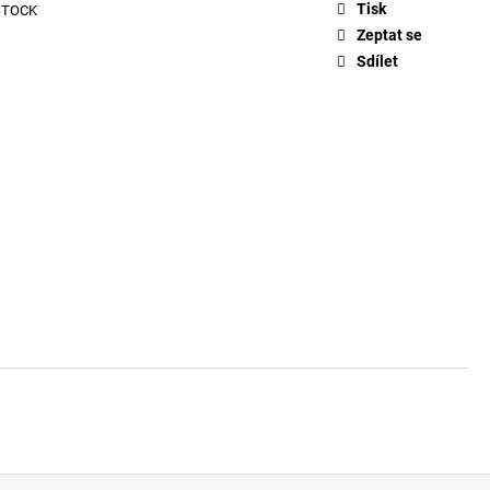
PACK PONOŽKY E7690
Tisk
STOCK
Zeptat se
Sdílet