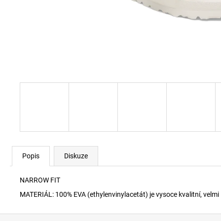
60920 LEHKÝ SVERT 6051
3 000 Kč
Popis
Diskuze
NARROW FIT
MATERIÁL: 100% EVA (ethylenvinylacetát) je vysoce kvalitní, velmi
Z