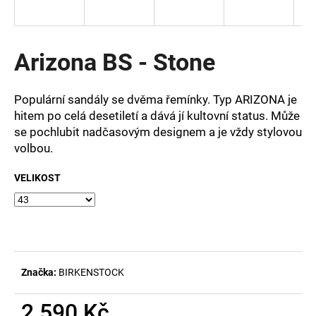
a
j
í
Arizona BS - Stone
t
?
Populární sandály se dvěma řemínky. Typ ARIZONA je
hitem po celá desetiletí a dává jí kultovní status. Může
se pochlubit nadčasovým designem a je vždy stylovou
volbou.
HLEDAT
VELIKOST
D
o
p
o
Značka:
BIRKENSTOCK
r
u
2 590 Kč