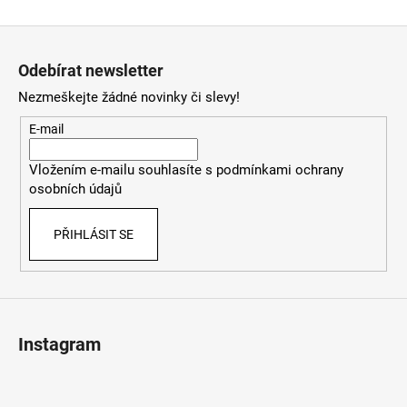
Z
á
Odebírat newsletter
p
Nezmeškejte žádné novinky či slevy!
a
t
E-mail
í
Vložením e-mailu souhlasíte s
podmínkami ochrany
osobních údajů
PŘIHLÁSIT SE
Instagram