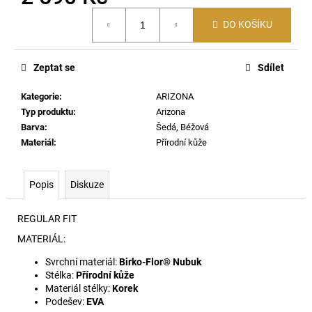
č
Měrná
u
DO KOŠÍKU
cena:
j
e
m
Zeptat se
Sdílet
e
Kategorie
:
ARIZONA
Typ produktu
:
Arizona
SKM-
Barva
:
Šedá, Béžová
D-
TENNIS-
Materiál
:
Přírodní kůže
CREW-
17,5
PONOŽKY
Popis
Diskuze
E7695
690
REGULAR FIT
Kč
MATERIÁL:
Svrchní materiál:
Birko-Flor® Nubuk
Stélka:
Přírodní kůže
Materiál stélky:
Korek
Podešev:
EVA