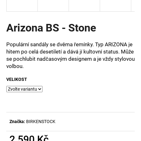
a
j
í
Arizona BS - Stone
t
?
Populární sandály se dvěma řemínky. Typ ARIZONA je
hitem po celá desetiletí a dává jí kultovní status. Může
se pochlubit nadčasovým designem a je vždy stylovou
volbou.
HLEDAT
VELIKOST
D
o
p
o
Značka:
BIRKENSTOCK
r
u
2 590 Kč