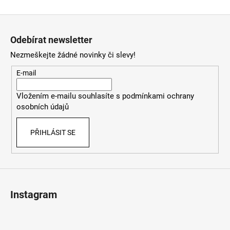
Z
á
Odebírat newsletter
p
Nezmeškejte žádné novinky či slevy!
a
t
E-mail
í
Vložením e-mailu souhlasíte s
podmínkami ochrany
osobních údajů
PŘIHLÁSIT SE
Instagram