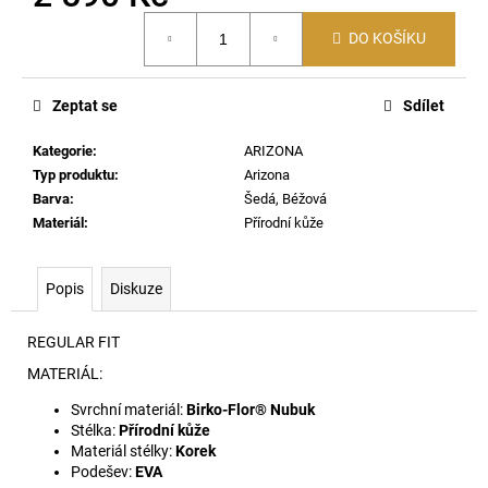
č
Měrná
u
DO KOŠÍKU
cena:
j
e
m
Zeptat se
Sdílet
e
Kategorie
:
ARIZONA
Typ produktu
:
Arizona
MADRID
Barva
:
Šedá, Béžová
BIG
BUCKLE
Materiál
:
Přírodní kůže
EVA
-
FONDANT
Popis
Diskuze
PINK
1
REGULAR FIT
400
Kč
MATERIÁL:
Svrchní materiál:
Birko-Flor® Nubuk
Stélka:
Přírodní kůže
Materiál stélky:
Korek
Podešev:
EVA