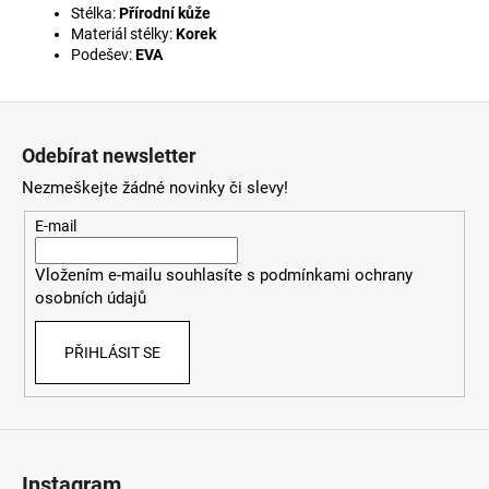
Stélka:
Přírodní kůže
Materiál stélky:
Korek
Podešev:
EVA
Z
á
Odebírat newsletter
p
Nezmeškejte žádné novinky či slevy!
a
t
E-mail
í
Vložením e-mailu souhlasíte s
podmínkami ochrany
osobních údajů
PŘIHLÁSIT SE
Instagram