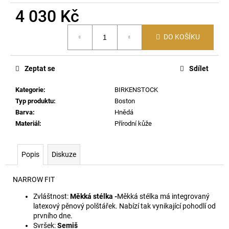
č
4 030 Kč
u
j
Měrná
e
DO KOŠÍKU
cena:
m
e
Zeptat se
Sdílet
T-
Kategorie
:
BIRKENSTOCK
NORM-
Typ produktu
:
Boston
AA1
Barva
:
Hnědá
TRIČKO
97R
Materiál
:
Přírodní kůže
2
590
Kč
Popis
Diskuze
NARROW FIT
Zvláštnost:
Měkká stélka -
Měkká stélka má integrovaný
latexový pěnový polštářek. Nabízí tak vynikající pohodlí od
prvního dne.
Svršek:
Semiš