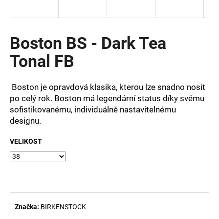
a
j
í
Boston BS - Dark Tea
t
Tonal FB
?
Boston je opravdová klasika, kterou lze snadno nosit
po celý rok. Boston má legendární status díky svému
sofistikovanému, individuálně nastavitelnému
HLEDAT
designu.
VELIKOST
D
o
p
o
r
Značka:
BIRKENSTOCK
u