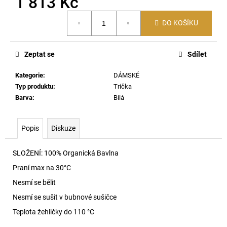
1 813 Kč
č
u
Měrná
j
DO KOŠÍKU
cena:
e
m
Zeptat se
Sdílet
e
Kategorie
:
DÁMSKÉ
SKM-
Typ produktu
:
Trička
D-
Barva
:
Bílá
TENNIS-
CREW-
17,5
Popis
Diskuze
PONOŽKY
E7695
690
SLOŽENÍ: 100% Organická Bavlna
Kč
Praní max na 30
°C
Nesmí se bělit
Nesmí se sušit v bubnové sušičce
Teplota žehličky do 110 °C