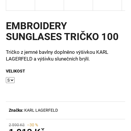
a
j
í
EMBROIDERY
t
SUNGLASES TRIČKO 100
?
Tričko z jemné bavlny doplněno výšivkou KARL
LAGERFELD a výšivku slunečních brýlí.
HLEDAT
VELIKOST
D
o
p
Značka:
KARL LAGERFELD
o
r
u
2 590 Kč
–30 %