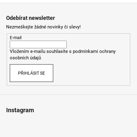
Z
á
Odebírat newsletter
p
Nezmeškejte žádné novinky či slevy!
a
t
E-mail
í
Vložením e-mailu souhlasíte s
podmínkami ochrany
osobních údajů
PŘIHLÁSIT SE
Instagram