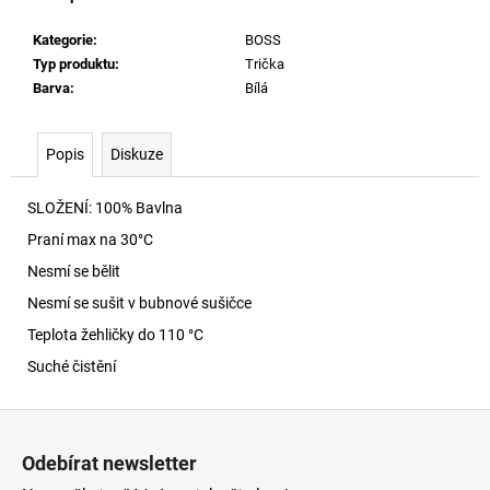
č
u
Kategorie
:
BOSS
j
Typ produktu
:
Trička
e
Barva
:
Bílá
m
e
Popis
Diskuze
DAMIEN-
D-
SLOŽENÍ: 100% Bavlna
POP-
Praní max na 30
°C
3PACK-
40
Nesmí se bělit
BOXERKY
E7658
Nesmí se sušit v bubnové sušičce
1
Teplota žehličky do 110 °C
290
Kč
Suché čistění
Z
á
Odebírat newsletter
p