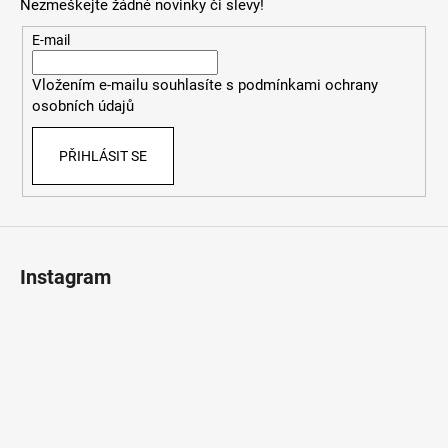
Nezmeškejte žádné novinky či slevy!
a
t
E-mail
í
Vložením e-mailu souhlasíte s
podmínkami ochrany
osobních údajů
PŘIHLÁSIT SE
Instagram