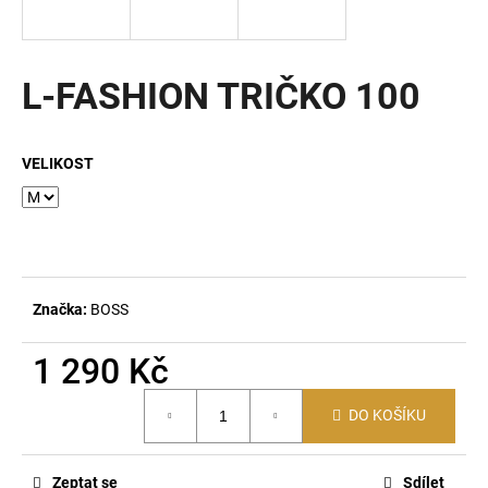
a
j
í
L-FASHION TRIČKO 100
t
?
VELIKOST
HLEDAT
Značka:
BOSS
D
1 290 Kč
o
p
Měrná
DO KOŠÍKU
o
cena:
r
u
Zeptat se
Sdílet