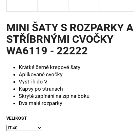
a
j
í
MINI ŠATY S ROZPARKY A
t
STŘÍBRNÝMI CVOČKY
?
WA6119 - 22222
Krátké černé krepové šaty
HLEDAT
Aplikované cvočky
Výstřih do V
Kapsy po stranách
Skryté zapínání na zip na boku
D
Dva malé rozparky
o
p
VELIKOST
o
r
u