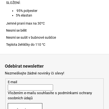
SLOŽENÍ:
95% polyester
5% elastan
Jemné praní max na 30
°C
Nesmí se bělit
Nesmí se sušit v bubnové sušičce
Teplota žehličky do 110 °C
Z
á
Odebírat newsletter
p
Nezmeškejte žádné novinky či slevy!
a
t
E-mail
í
Vložením e-mailu souhlasíte s
podmínkami ochrany
osobních údajů