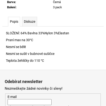
č
Barva
:
Černá
u
Balení
:
3 pack
j
e
m
Popis
Diskuze
e
SLOŽENÍ: 64% Bavlna 33%Nylon 3%Elastan
Praní max na 30
°C
60920
LEHKÝ
Nesmí se bělit
SVERT
6051
Nesmí se sušit v bubnové sušičce
3
Teplota žehličky do 110 °C
000
Kč
Z
á
Odebírat newsletter
p
Nezmeškejte žádné novinky či slevy!
a
t
E-mail
í