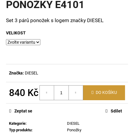
PONOŽKY E4101
a
j
Set 3 párů ponožek s logem značky DIESEL
í
t
VELIKOST
?
HLEDAT
Značka:
DIESEL
840 Kč
DO KOŠÍKU
D
Měrná
o
cena:
p
Zeptat se
Sdílet
o
r
Kategorie
:
DIESEL
u
Typ produktu
:
Ponožky