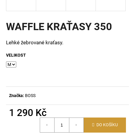
a
j
í
WAFFLE KRAŤASY 350
t
?
Lehké žebrované kraťasy.
VELIKOST
HLEDAT
D
Značka:
BOSS
o
p
1 290 Kč
o
Měrná
r
DO KOŠÍKU
cena:
u