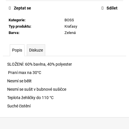
č
u
Zeptat se
Sdílet
j
e
Kategorie
:
BOSS
m
Typ produktu
:
Kraťasy
e
Barva
:
Zelená
HAITI
Popis
Diskuze
PLAVKY
013
SLOŽENÍ:
60% bavlna, 40% polyester
1
490
Praní max na 30
°C
Kč
Nesmí se bělit
Nesmí se sušit v bubnové sušičce
Teplota žehličky do 110 °C
Suché čistění
Z
á