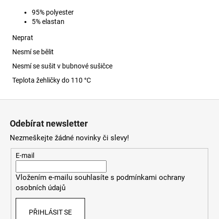
95% polyester
5% elastan
Neprat
Nesmí se bělit
Nesmí se sušit v bubnové sušičce
Teplota žehličky do 110 °C
Z
á
Odebírat newsletter
p
Nezmeškejte žádné novinky či slevy!
a
t
E-mail
í
Vložením e-mailu souhlasíte s
podmínkami ochrany
osobních údajů
PŘIHLÁSIT SE