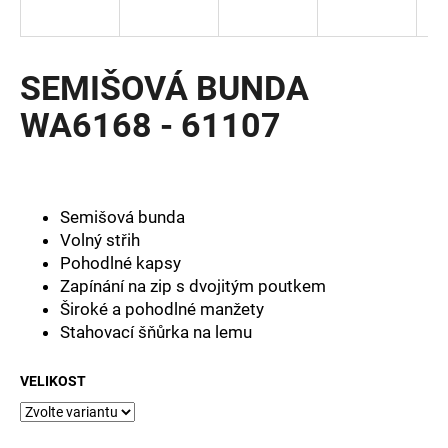
a
j
í
SEMIŠOVÁ BUNDA
t
WA6168 - 61107
?
Semišová bunda
HLEDAT
Volný střih
Pohodlné kapsy
Zapínání na zip s dvojitým poutkem
Široké a pohodlné manžety
D
Stahovací šňůrka na lemu
o
p
VELIKOST
o
r
u